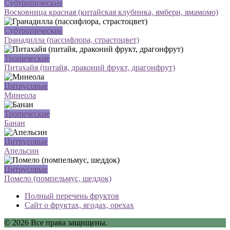
Субтропические
Восковница красная (китайская клубника, ямбери, ямамомо)
Субтропические
Гранадилла (пассифлора, страстоцвет)
Тропические
Питахайя (питайя, драконий фрукт, драгонфрут)
Цитрусовые
Минеола
Тропические
Банан
Цитрусовые
Апельсин
Цитрусовые
Помело (помпельмус, шеддок)
Полный перечень фруктов
Сайт о фруктах, ягодах, орехах
© 2026 Все права защищены.