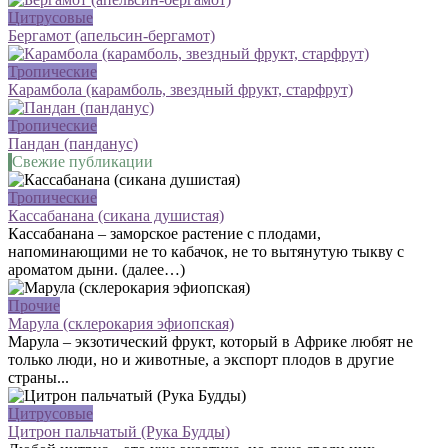
Цитрусовые
Бергамот (апельсин-бергамот)
Тропические
Карамбола (карамболь, звездный фрукт, старфрут)
Тропические
Пандан (панданус)
Свежие публикации
Тропические
Кассабанана (сикана душистая)
Кассабанана – заморское растение с плодами,
напоминающими не то кабачок, не то вытянутую тыкву с
ароматом дыни. (далее…)
Прочие
Марула (склерокария эфиопская)
Марула – экзотический фрукт, который в Африке любят не
только люди, но и животные, а экспорт плодов в другие
страны...
Цитрусовые
Цитрон пальчатый (Рука Будды)