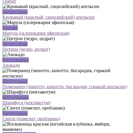
Гранат
Цитрусовые
Кровавый (красный, сицилийский) апельсин
Прочие
Марула (склерокария эфиопская)
Цитрусовые
Цитрон (чедро, цедрат)
Косточковые
Авокадо
Цитрусовые
Померанец (чинотто, кинотто, бигарадия, горький апельсин)
Косточковые
Шарафуга (нектакотум)
Цитрусовые
Свити (помелит, оробланко)