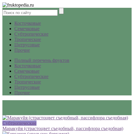
Косточковые
Семечковые
Субтропические
Тропические
Цитрусовые
Прочие
Полный перечень фруктов
Косточковые
Семечковые
Субтропические
Тропические
Цитрусовые
Прочие
Субтропические
Маракуйя (страстоцвет съедобный, пассифлора съедобная)