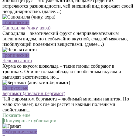
Любой цитрус – это уже экзотика, но даже среди них
встречаются разновидности, чей внешний вид поражает своей
неординарностью. (далее…)
Тропические
Саподилла (чику, ахра)
Саподилла – экзотический фрукт с непривлекательным
внешним видом, но необычайно вкусной, сладкой мякотью,
изобилующей полезными веществами. (далее…)
Тропические
Черная сапота
Хурма со вкусом шоколада – такие плоды собирают в
тропиках. Они не только обладают необычным вкусом и
выглядят экзотически, но...
Цитрусовые
Бергамот (апельсин-бергамот)
Чай с ароматом бергамота – любимый многими напиток. Но
мало кто знает, как где он растет и какими полезными
свойствами...
Показать ещё
Популярные публикации
Субтропические