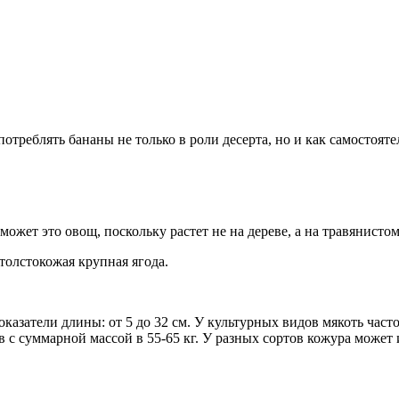
отреблять бананы не только в роли десерта, но и как самостоят
 может это овощ, поскольку растет не на дереве, а на травянисто
 толстокожая крупная ягода.
азатели длины: от 5 до 32 см. У культурных видов мякоть част
в с суммарной массой в 55-65 кг. У разных сортов кожура может