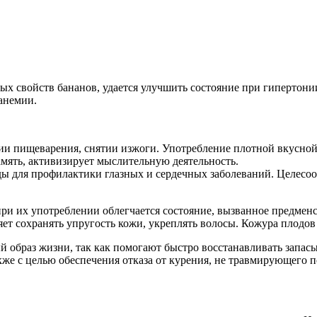
х свойств бананов, удается улучшить состояние при гипертонии
анемии.
нии пищеварения, снятии изжоги. Употребление плотной вкусной
амять, активизирует мыслительную деятельность.
ды для профилактики глазных и сердечных заболеваний. Целесо
при их употреблении облегчается состояние, вызванное предме
яет сохранять упругость кожи, укреплять волосы. Кожура плодов
 образ жизни, так как помогают быстро восстанавливать запас
же с целью обеспечения отказа от курения, не травмирующего п