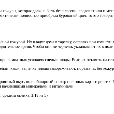
 кожуры, которая должна быть без плесени, следов гнили и ме
актически полностью приобрела буроватый цвет, то это говорит 
еной кожурой. Их кладут дома в тарелку, оставляя при комнатн
длительное время. Чтобы они не чернели, укладывают их в поли
ри комнатных условиях спелые плоды. Если их оставить на сто
ктейли, каши, выпечку плоды замораживают, порезав их без кож
приятный вкус, но и обширный спектр полезных характеристик. 
зм важнейшими минералами и витаминами.
2
, средняя оценка:
3,18
из 5)