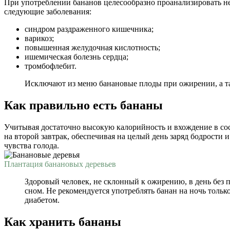
При употреблении бананов целесообразно проанализировать не т
следующие заболевания:
синдром раздраженного кишечника;
варикоз;
повышенная желудочная кислотность;
ишемическая болезнь сердца;
тромбофлебит.
Исключают из меню банановые плоды при ожирении, а та
Как правильно есть бананы
Учитывая достаточно высокую калорийность и вхождение в сос
на второй завтрак, обеспечивая на целый день заряд бодрости
чувства голода.
Плантация банановых деревьев
Здоровый человек, не склонный к ожирению, в день без п
сном. Не рекомендуется употреблять банан на ночь толь
диабетом.
Как хранить бананы