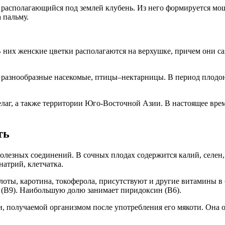
й располагающийся под землей клубень. Из него формируется мо
 пальму.
 них женские цветки располагаются на верхушке, причем они са
разнообразные насекомые, птицы–нектарницы. В период плодоно
лаг, а также территории Юго-Восточной Азии. В настоящее вр
ть
полезных соединений. В сочных плодах содержится калий, селен
атрий, клетчатка.
ты, каротина, токоферола, присутствуют и другие витамины в
у (B9). Наибольшую долю занимает пиридоксин (B6).
и, получаемой организмом после употребления его мякоти. Она 