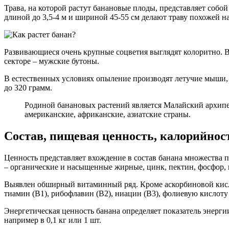
Трава, на которой растут банановые плоды, представляет собо
длиной до 3,5-4 м и шириной 45-55 см делают траву похожей на
Развивающиеся очень крупные соцветия выглядят колоритно. В
секторе – мужские бутоны.
В естественных условиях опыление производят летучие мыши, 
до 320 грамм.
Родиной банановых растений является Малайский архипе
американские, африканские, азиатские страны.
Состав, пищевая ценность, калорийнос
Ценность представляет вхождение в состав банана множества 
– органические и насыщенные жирные, цинк, пектин, фосфор, н
Выявлен обширный витаминный ряд. Кроме аскорбиновой кисло
тиамин (B1), рибофлавин (B2), ниацин (B3), фолиевую кислот
Энергетическая ценность банана определяет показатель энерги
например в 0,1 кг или 1 шт.