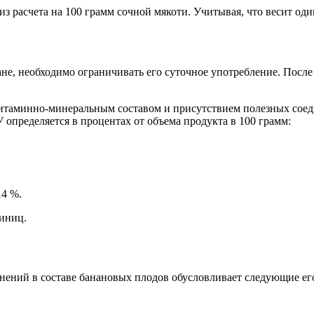
з расчета на 100 грамм сочной мякоти. Учитывая, что весит один
не, необходимо ограничивать его суточное употребление. Посл
витаминно-минеральным составом и присутствием полезных сое
 определяется в процентах от объема продукта в 100 грамм:
14 %.
диниц.
ений в составе банановых плодов обусловливает следующие его