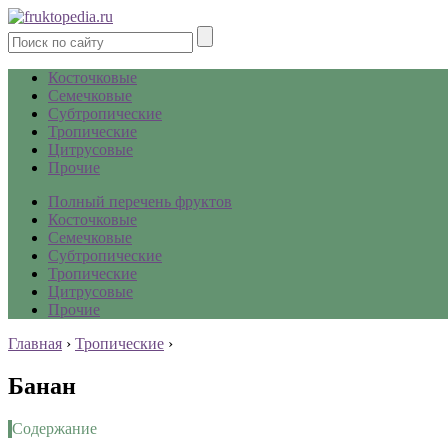
Косточковые
Семечковые
Субтропические
Тропические
Цитрусовые
Прочие
Полный перечень фруктов
Косточковые
Семечковые
Субтропические
Тропические
Цитрусовые
Прочие
Главная
›
Тропические
›
Банан
Содержание