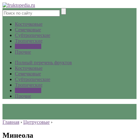
Косточковые
Семечковые
Субтропические
Тропические
Цитрусовые
Прочие
Полный перечень фруктов
Косточковые
Семечковые
Субтропические
Тропические
Цитрусовые
Прочие
Главная
›
Цитрусовые
›
Минеола