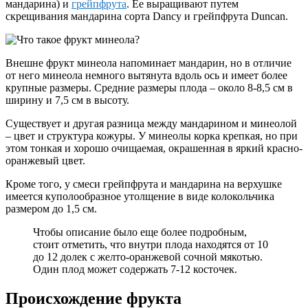
мандарина) и
грейпфрута
. Ее выращивают путем
скрещивания мандарина сорта Dancy и грейпфрута Duncan.
Внешне фрукт минеола напоминает мандарин, но в отличие
от него минеола немного вытянута вдоль ось и имеет более
крупные размеры. Средние размеры плода – около 8-8,5 см в
ширину и 7,5 см в высоту.
Существует и другая разница между мандарином и минеолой
– цвет и структура кожуры. У минеолы корка крепкая, но при
этом тонкая и хорошо очищаемая, окрашенная в яркий красно-
оранжевый цвет.
Кроме того, у смеси грейпфрута и мандарина на верхушке
имеется куполообразное утолщение в виде колокольчика
размером до 1,5 см.
Чтобы описание было еще более подробным,
стоит отметить, что внутри плода находятся от 10
до 12 долек с желто-оранжевой сочной мякотью.
Один плод может содержать 7-12 косточек.
Происхождение фрукта