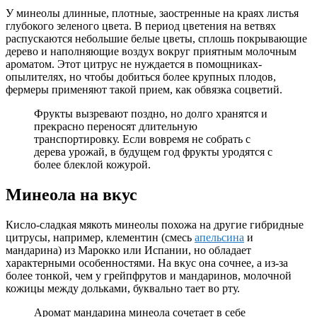
У минеолы длинные, плотные, заостренные на краях листья
глубокого зеленого цвета. В период цветения на ветвях
распускаются небольшие белые цветы, сплошь покрывающие
дерево и наполняющие воздух вокруг приятным молочным
ароматом. Этот цитрус не нуждается в помощниках-
опылителях, но чтобы добиться более крупных плодов,
фермеры применяют такой прием, как обвязка соцветий.
Фрукты вызревают поздно, но долго хранятся и
прекрасно переносят длительную
транспортировку. Если вовремя не собрать с
дерева урожай, в будущем год фрукты уродятся с
более блеклой кожурой.
Минеола на вкус
Кисло-сладкая мякоть минеолы похожа на другие гибридные
цитрусы, например, клементин (смесь
апельсина
и
мандарина) из Марокко или Испании, но обладает
характерными особенностями. На вкус она сочнее, а из-за
более тонкой, чем у грейпфрутов и мандаринов, молочной
кожицы между дольками, буквально тает во рту.
Аромат мандарина минеола сочетает в себе