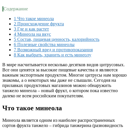
Содержание
1
Что такое минеола
2
Происхождение фрукта
3
Где и как растет
4
Минеола на вкус
5
Состав, пищевая ценность, калорийность
6
Полезные свойства минеолы
7
Возможный вред и противопоказания
8
Как выбрать, хранить и есть минеолу
В мире насчитывается несколько десятков видов цитрусовых.
Все они ценятся за высокие пищевые качества и являются
важным экспортным продуктом. Многие цитрусы нам хорошо
знакомы, а о некоторых мы даже не слышали. Сегодня на
прилавках продуктовых магазинов можно обнаружить
танжело минеола – новый фрукт, о котором пока известно
далеко не всем российским покупателям.
Что такое минеола
Минеола является одним из наиболее распространенных
сортов фрукта танжело – гибрида танжерина (разновидность