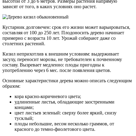
высотой от 3 до 6 метров. Размеры растения напрямую
зависят от того, в каких условиях оно растет.
Кустарник долговечен: срок его жизни может варьироваться,
составляя от 100 до 250 лет. Плодоносить дерево начинает
примерно с возраста 10 лет. Урожай собирают даже со
столетних растений.
Кизил неприхотлив к внешним условиям: выдерживает
засуху, переносит морозы, не требователен к почвенному
составу. Вызревает медленно: плоды пригодны к
употреблению через 6 мес. после появления цветов.
Основные характеристики дерева можно описать следующим
образом:
кора красно-коричневого цвета;
удлиненные листья, обладающие заостренными
концами;
цвет листьев зеленый: сверху более яркий, снизу
тусклый;
плоды небольшие, весом несколько граммов, от
красного до темно-фиолетового цвета.