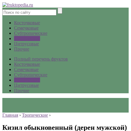
Косточковые
Семечковые
Субтропические
Тропические
Цитрусовые
Прочие
Полный перечень фруктов
Косточковые
Семечковые
Субтропические
Тропические
Цитрусовые
Прочие
Главная
›
Тропические
›
Кизил обыкновенный (дерен мужской)