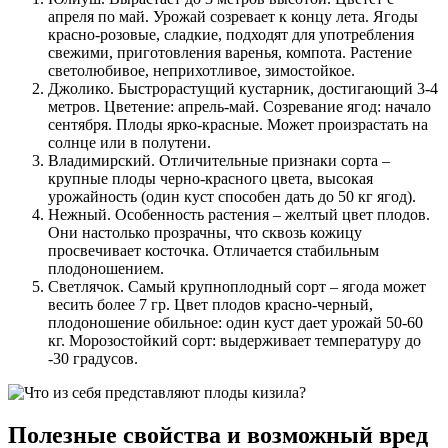
апреля по май. Урожай созревает к концу лета. Ягоды
красно-розовые, сладкие, подходят для употребления
свежими, приготовления варенья, компота. Растение
светолюбивое, неприхотливое, зимостойкое.
Джолико. Быстрорастущий кустарник, достигающий 3-4
метров. Цветение: апрель-май. Созревание ягод: начало
сентября. Плоды ярко-красные. Может произрастать на
солнце или в полутени.
Владимирский. Отличительные признаки сорта –
крупные плоды черно-красного цвета, высокая
урожайность (один куст способен дать до 50 кг ягод).
Нежный. Особенность растения – желтый цвет плодов.
Они настолько прозрачны, что сквозь кожицу
просвечивает косточка. Отличается стабильным
плодоношением.
Светлячок. Самый крупноплодный сорт – ягода может
весить более 7 гр. Цвет плодов красно-черный,
плодоношение обильное: один куст дает урожай 50-60
кг. Морозостойкий сорт: выдерживает температуру до
-30 градусов.
Полезные свойства и возможный вред