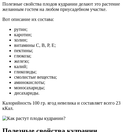
Полезные свойства плодов кудрании делают это растение
желанным гостем на любом приусадебном участке.
Вот описание их состава:
рутин;
каротин;
холин;
витамины С, В, Р, Е;
пектины;
глюкоза;
железо;
калий;
гликозиды;
смолистые вещества;
аминокислоты;
моносахариды;
дисахариды.
Калорийность 100 гр. ягод невелика и составляет всего 23
кКал.
Полезные свойства кудрании