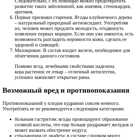
Следовательно, с их помощью можно предотвратить
развитие таких заболеваний, как ишемия, стенокардия,
аритмия.
Первые признаки старения. Ягоды клубничного дерева
– натуральный природный антиоксидант. Употребляя
их, человек может продлить молодость, отодвинуть
появление первых морщин. Если они уже имеются, есть
возможность разгладить неровности кожи, сделать ее
здоровой и сияющей.
Малокровие. В состав входит железо, необходимое для
облегчения данного состояния.
Помимо ягод, лечебными свойствами наделена
кора растения: ее отвар – отличный антисептик,
успешно заживляет открытые раны.
Возможный вред и противопоказания
Противопоказаний у плодов кудрании совсем немного.
Употреблять ее не рекомендуется следующим категориям:
больным гастритом: ягоды провоцируют образование
соляной кислоты, что еще больше раздражает желудок и
может вызвать обострение недуга;
страдающим от диабета: в составе слишком много