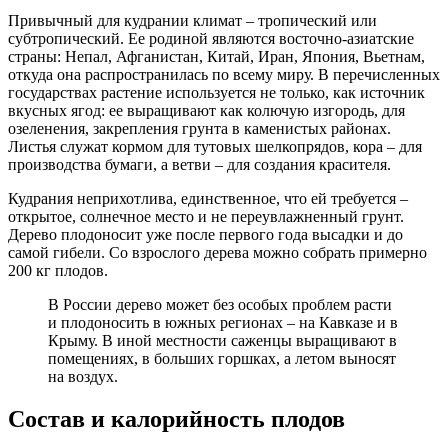
Привычный для кудрании климат – тропический или
субтропический. Ее родиной являются восточно-азиатские
страны: Непал, Афганистан, Китай, Иран, Япония, Вьетнам,
откуда она распространилась по всему миру. В перечисленных
государствах растение используется не только, как источник
вкусных ягод: ее выращивают как колючую изгородь, для
озеленения, закрепления грунта в каменистых районах.
Листья служат кормом для тутовых шелкопрядов, кора – для
производства бумаги, а ветви – для создания красителя.
Кудрания неприхотлива, единственное, что ей требуется –
открытое, солнечное место и не переувлажненный грунт.
Дерево плодоносит уже после первого года высадки и до
самой гибели. Со взрослого дерева можно собрать примерно
200 кг плодов.
В России дерево может без особых проблем расти
и плодоносить в южных регионах – на Кавказе и в
Крыму. В иной местности саженцы выращивают в
помещениях, в больших горшках, а летом выносят
на воздух.
Состав и калорийность плодов