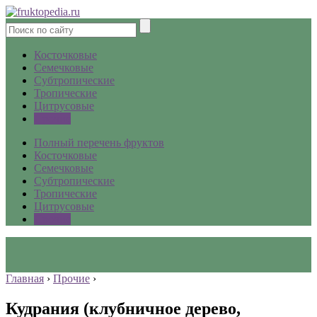
Косточковые
Семечковые
Субтропические
Тропические
Цитрусовые
Прочие
Полный перечень фруктов
Косточковые
Семечковые
Субтропические
Тропические
Цитрусовые
Прочие
Главная
›
Прочие
›
Кудрания (клубничное дерево,