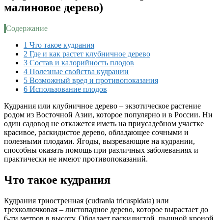
малиновое дерево)
Содержание
1
Что такое кудрания
2
Где и как растет клубничное дерево
3
Состав и калорийность плодов
4
Полезные свойства кудрании
5
Возможный вред и противопоказания
6
Использование плодов
Кудрания или клубничное дерево – экзотическое растение
родом из Восточной Азии, которое популярно и в России. Ни
один садовод не откажется иметь на приусадебном участке
красивое, раскидистое дерево, обладающее сочными и
полезными плодами. Ягоды, вызревающие на кудрании,
способны оказать помощь при различных заболеваниях и
практически не имеют противопоказаний.
Что такое кудрания
Кудрания триостренная (cudrania tricuspidata) или
трехколючковая – листопадное дерево, которое вырастает до
6-ти метров в высоту. Обладает раскидистой, пышной кроной.