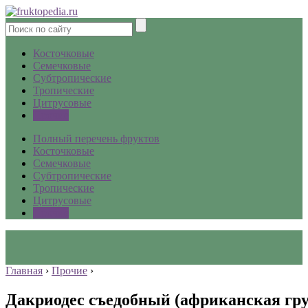
Косточковые
Семечковые
Субтропические
Тропические
Цитрусовые
Прочие
Полный перечень фруктов
Косточковые
Семечковые
Субтропические
Тропические
Цитрусовые
Прочие
Главная
›
Прочие
›
Дакриодес съедобный (африканская гр