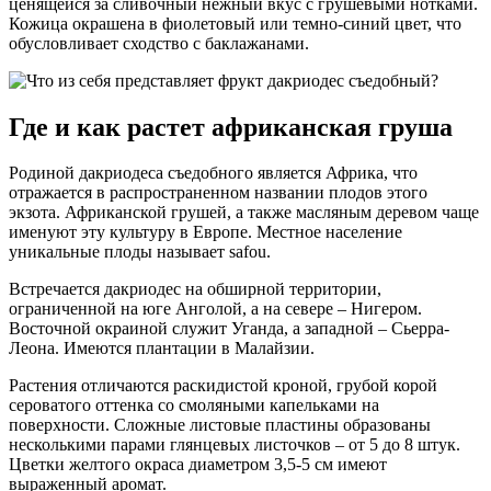
ценящейся за сливочный нежный вкус с грушевыми нотками.
Кожица окрашена в фиолетовый или темно-синий цвет, что
обусловливает сходство с баклажанами.
Где и как растет африканская груша
Родиной дакриодеса съедобного является Африка, что
отражается в распространенном названии плодов этого
экзота. Африканской грушей, а также масляным деревом чаще
именуют эту культуру в Европе. Местное население
уникальные плоды называет safou.
Встречается дакриодес на обширной территории,
ограниченной на юге Анголой, а на севере – Нигером.
Восточной окраиной служит Уганда, а западной – Сьерра-
Леона. Имеются плантации в Малайзии.
Растения отличаются раскидистой кроной, грубой корой
сероватого оттенка со смоляными капельками на
поверхности. Сложные листовые пластины образованы
несколькими парами глянцевых листочков – от 5 до 8 штук.
Цветки желтого окраса диаметром 3,5-5 см имеют
выраженный аромат.