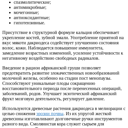
спазмолитические;
антимикробные;
мочегонные;
антиоксидантные;
гипотензивные.
Присутствие в структурной формуле кальция обеспечивает
укрепление костей, зубной эмали. Употребление приятной на
вкус мякоти дакриодеса содействует улучшению состояния
волос, кожи. Наблюдается повышение иммунитета,
замедление возрастных изменений, усиление устойчивости к
негативному воздействию свободных радикалов.
Введение в рацион африканской груши позволяет
предотвратить развитие злокачественных новообразований
молочной железы, особенно на стадии пост менопаузы.
Способствуют уникальные плоды сокращению
восстановительного периода после перенесенных операций,
заболеваний, родов. Улучшает экзотический африканский
фрукт мозговую деятельность, регулирует давление.
Используются древесные растения дакриодеса в мелиорации с
целью снижения
эрозии почвы
. Из их упругой жесткой
древесины изготавливают долговечные ручки инструментов
разного вида. Смолянистая кора служит сырьем для