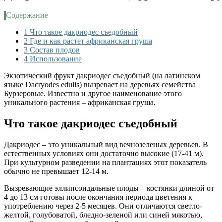
Содержание
1
Что такое дакриодес съедобный
2
Где и как растет африканская груша
3
Состав плодов
4
Использование
Экзотический фрукт дакриодес съедобный (на латинском
языке Dacryodes edulis) вызревает на деревьях семейства
Бурзеровые. Известно и другое наименование этого
уникального растения – африканская груша.
Что такое дакриодес съедобный
Дакриодес – это уникальный вид вечнозеленых деревьев. В
естественных условиях они достаточно высокие (17-41 м).
При культурном разведении на плантациях этот показатель
обычно не превышает 12-14 м.
Вызревающие эллипсоидальные плоды – костянки длиной от
4 до 13 см готовы после окончания периода цветения к
употреблению через 2-5 месяцев. Они отличаются светло-
желтой, голубоватой, бледно-зеленой или синей мякотью,