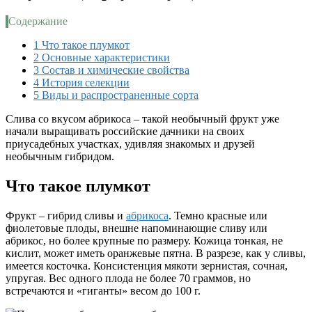
Содержание
1
Что такое плумкот
2
Основные характеристики
3
Состав и химические свойства
4
История селекции
5
Виды и распространенные сорта
Слива со вкусом абрикоса – такой необычный фрукт уже
начали выращивать российские дачники на своих
приусадебных участках, удивляя знакомых и друзей
необычным гибридом.
Что такое плумкот
Фрукт – гибрид сливы и
абрикоса
. Темно красные или
фиолетовые плоды, внешне напоминающие сливу или
абрикос, но более крупные по размеру. Кожица тонкая, не
кислит, может иметь оранжевые пятна. В разрезе, как у сливы,
имеется косточка. Консистенция мякоти зернистая, сочная,
упругая. Вес одного плода не более 70 граммов, но
встречаются и «гиганты» весом до 100 г.