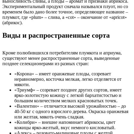
выносливость сливы, а плоды – аромат и признаки абрикоса.
Экспериментальный продукт сначала назывался плуот, но со
временем было дано более точное, определяющее название –
плумкот, где «plum» – слива, а «cot» – окончание от «apricot»
(абрикос).
Виды и распространенные сорта
Кроме полюбившихся потребителям плумкота и априума,
существуют менее распространенные сорта, выведенные
позднее селекционерами из разных стран:
«Корона» – имеет оранжевые плоды, созревает
неравномерно, косточка мелкая, легко отделяется от
мякоти.
«Триумф» – созревает позднее других сортов, имеет
ярко-золотистую кожицу с легкой бархатистостью и
большим количеством мелких красноватых точек.
«Валентин» – отличается высокой урожайностью – до
40-50 кг с одного взрослого дерева. Окраска оранжевая
или желтая, мякоть очень сладкая.
«Колибри» – внешне напоминает абрикосы, цвет
кожицы ярко-желтый, вкус немного кисловатый.
«Алекс» – розовато-малиновые плоды с желтой