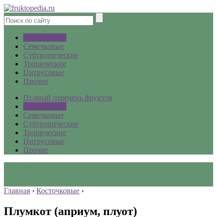
Косточковые
Семечковые
Субтропические
Тропические
Цитрусовые
Прочие
Полный перечень фруктов
Косточковые
Семечковые
Субтропические
Тропические
Цитрусовые
Прочие
Главная
›
Косточковые
›
Плумкот (априум, плуот)