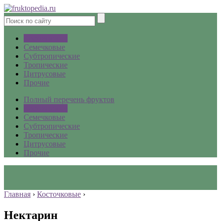
Косточковые
Семечковые
Субтропические
Тропические
Цитрусовые
Прочие
Полный перечень фруктов
Косточковые
Семечковые
Субтропические
Тропические
Цитрусовые
Прочие
Главная
›
Косточковые
›
Нектарин