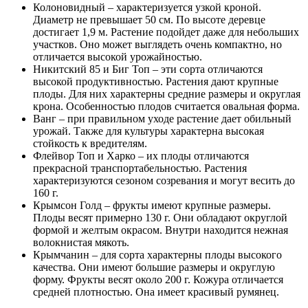
Колоновидный – характеризуется узкой кроной.
Диаметр не превышает 50 см. По высоте деревце
достигает 1,9 м. Растение подойдет даже для небольших
участков. Оно может выглядеть очень компактно, но
отличается высокой урожайностью.
Никитский 85 и Биг Топ – эти сорта отличаются
высокой продуктивностью. Растения дают крупные
плоды. Для них характерны средние размеры и округлая
крона. Особенностью плодов считается овальная форма.
Ванг – при правильном уходе растение дает обильный
урожай. Также для культуры характерна высокая
стойкость к вредителям.
Флейвор Топ и Харко – их плоды отличаются
прекрасной транспортабельностью. Растения
характеризуются сезоном созревания и могут весить до
160 г.
Крымсон Голд – фрукты имеют крупные размеры.
Плоды весят примерно 130 г. Они обладают округлой
формой и желтым окрасом. Внутри находится нежная
волокнистая мякоть.
Крымчанин – для сорта характерны плоды высокого
качества. Они имеют большие размеры и округлую
форму. Фрукты весят около 200 г. Кожура отличается
средней плотностью. Она имеет красивый румянец.