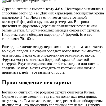
Дерево нектарина имеет высоту 4-6 м. Некоторые экземпляры
способны расти до 7 м. Для них характерна раскидистая крона
диаметром 3-4 м. Листва отличается ланцетовидной
вытянутой формой и крупными размерами. В период
цветения на фруктовых деревьях появляются розовые или
белые цветки. Спустя несколько месяцев созревают фрукты.
Плод нектарина обладает шаровидной формой. Его вес
составляет 70-160 г.
Еще одно отличие между персиком и нектарином заключается
во вкусе плодов. Нектарин обладает более плотной мякотью,
чем персик. Также есть определенные различия во вкусе.
Фрукты могут отличаться бордовой, красной, желтой
кожурой. Вкус нектаринов может быть сладким или кисло-
сладким. Мякоть может отходить от косточки или плотно
прилегать к ней – все зависит от сорта.
Происхождение нектарина
Ботаники считают, что родиной фрукта считается Китай.
Однако точные сведения, где могли появиться нектарины,
отсутствуют. Тем не менее, первые деревья были обнаружены
именно там. Это произошло две тысячи лет назад. В Европу