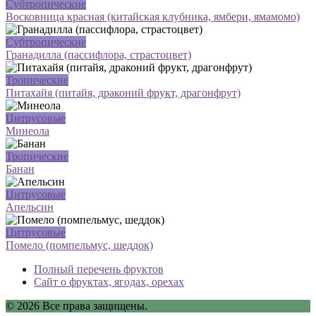
Субтропические
Восковница красная (китайская клубника, ямбери, ямамомо)
Субтропические
Гранадилла (пассифлора, страстоцвет)
Тропические
Питахайя (питайя, драконий фрукт, драгонфрут)
Цитрусовые
Минеола
Тропические
Банан
Цитрусовые
Апельсин
Цитрусовые
Помело (помпельмус, шеддок)
Полный перечень фруктов
Сайт о фруктах, ягодах, орехах
© 2026 Все права защищены.