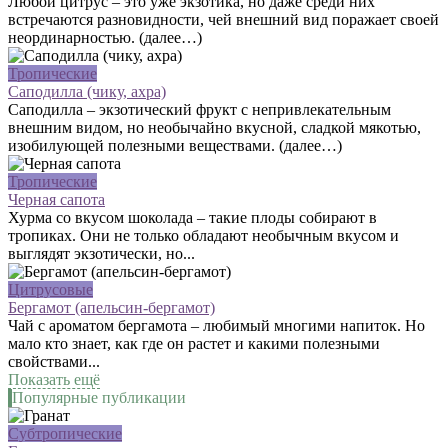
Любой цитрус – это уже экзотика, но даже среди них
встречаются разновидности, чей внешний вид поражает своей
неординарностью. (далее…)
Тропические
Саподилла (чику, ахра)
Саподилла – экзотический фрукт с непривлекательным
внешним видом, но необычайно вкусной, сладкой мякотью,
изобилующей полезными веществами. (далее…)
Тропические
Черная сапота
Хурма со вкусом шоколада – такие плоды собирают в
тропиках. Они не только обладают необычным вкусом и
выглядят экзотически, но...
Цитрусовые
Бергамот (апельсин-бергамот)
Чай с ароматом бергамота – любимый многими напиток. Но
мало кто знает, как где он растет и какими полезными
свойствами...
Показать ещё
Популярные публикации
Субтропические