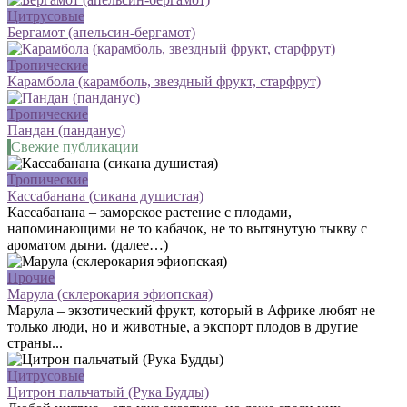
Цитрусовые
Бергамот (апельсин-бергамот)
Тропические
Карамбола (карамболь, звездный фрукт, старфрут)
Тропические
Пандан (панданус)
Свежие публикации
Тропические
Кассабанана (сикана душистая)
Кассабанана – заморское растение с плодами,
напоминающими не то кабачок, не то вытянутую тыкву с
ароматом дыни. (далее…)
Прочие
Марула (склерокария эфиопская)
Марула – экзотический фрукт, который в Африке любят не
только люди, но и животные, а экспорт плодов в другие
страны...
Цитрусовые
Цитрон пальчатый (Рука Будды)