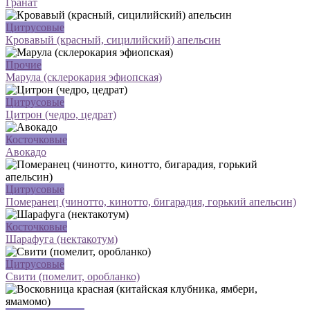
Гранат
Цитрусовые
Кровавый (красный, сицилийский) апельсин
Прочие
Марула (склерокария эфиопская)
Цитрусовые
Цитрон (чедро, цедрат)
Косточковые
Авокадо
Цитрусовые
Померанец (чинотто, кинотто, бигарадия, горький апельсин)
Косточковые
Шарафуга (нектакотум)
Цитрусовые
Свити (помелит, оробланко)