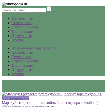
Косточковые
Семечковые
Субтропические
Тропические
Цитрусовые
Прочие
Полный перечень фруктов
Косточковые
Семечковые
Субтропические
Тропические
Цитрусовые
Прочие
Субтропические
Маракуйя (страстоцвет съедобный, пассифлора съедобная)